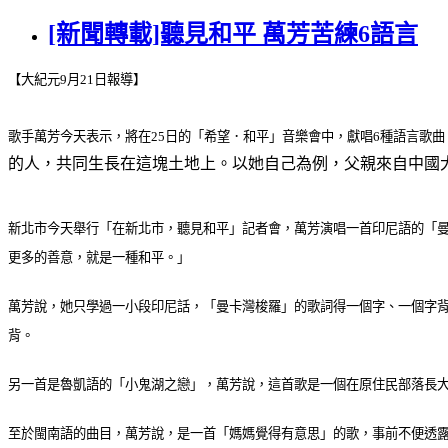
[新聞轉載]聽見和平 萬芳苦練6語言
【大紀元9月21日報導】
歌手萬芳今天表示，將在25日的「希望．和平」音樂會中，獻唱6種語言歌
的人，共同生長在這塊土地上。以她自己為例，父親來自中國
新北市今天舉行「在新北市，聽見和平」記者會，萬芳演唱一首印尼語的「曼卡灣
更多的善意，就是一種和平。」
萬芳說，她只學過一小段印尼話，「曼卡灣梭羅」的歌詞得一個字、一個字背
背。
另一首是魯凱語的「小鬼湖之戀」，萬芳說，這首歌是一個在原住民部落長
至於閩南語的曲目，萬芳說，是一首「媽媽覺得有意思」的歌，事前不便透