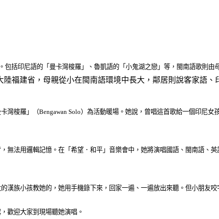
曲。包括印尼語的「曼卡灣梭羅」、魯凱語的「小鬼湖之戀」等，閩南語歌則由
大陸福建省，母親從小在閩南語環境中長大，鄰居則說客家語、
梭羅」（Bengawan Solo）為活動暖場。她說，曾唱這首歌給一個印
，無法用邏輯記憶。在「希望．和平」音樂會中，她將演唱國語、閩南語、英
大的漢族小孩教她的，她用手機錄下來，回家一遍、一遍放出來聽。但小朋友咬
露，歡迎大家到現場聽她演唱。