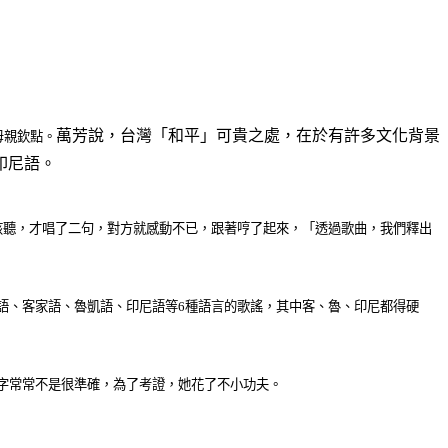
萬芳說，台灣「和平」可貴之處，在於有許多文化背景
母親欽點。
印尼語。
尼女孩聽，才唱了二句，對方就感動不已，跟著哼了起來，「透過歌曲，我們釋出
語、客家語、魯凱語、印尼語等6種語言的歌謠，其中客、魯、印尼都得硬
字常常不是很準確，為了考證，她花了不小功夫。