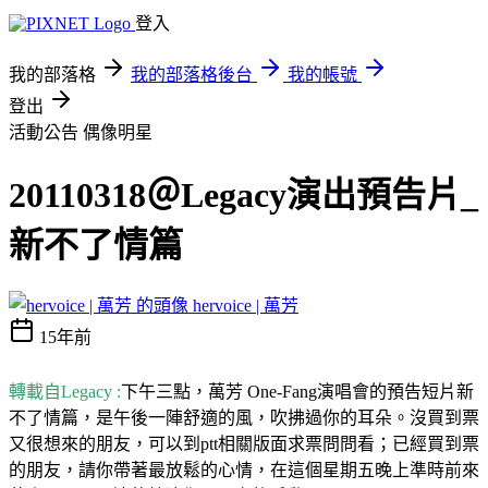
登入
我的部落格
我的部落格後台
我的帳號
登出
活動公告
偶像明星
20110318＠Legacy演出預告片_
新不了情篇
hervoice | 萬芳
15年前
轉載自Legacy :
下午三點，萬芳 One-Fang演唱會的預告短片新
不了情篇，是午後一陣舒適的
風，吹拂過你的耳朵。
沒買到票
又很想來的朋友，可以到ptt相關
版面求票問問看；已經買到票
的朋友，請你帶著最放鬆的心情，在這
個星期五晚上準時前來